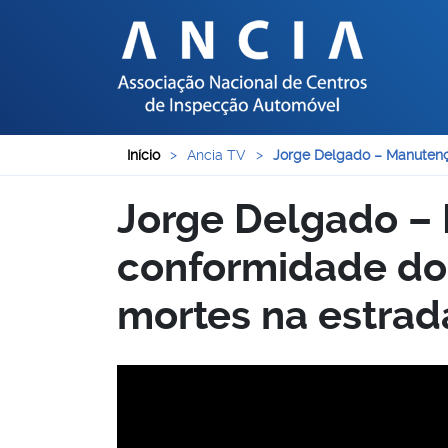
Início
>
Ancia TV
>
Jorge Delgado – Manutenç
Jorge Delgado –
conformidade dos
mortes na estrad