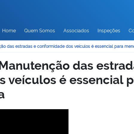
Home
Quem Somos
Associados
Inspeções
Co
ão das estradas e conformidade dos veículos é essencial para men
 Manutenção das estrad
 veículos é essencial 
a