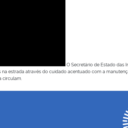
O Secretário de Estado das I
es na estrada através do cuidado acentuado com a manuten
a circulam.