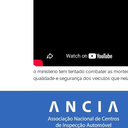
o ministério tem tentado combater as mort
qualidade e segurança dos veículos que nel