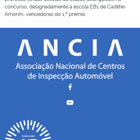
concurso, designadamente a escola EB1 de Cadilhe-
Amorim, vencedores do 1.º prémio.