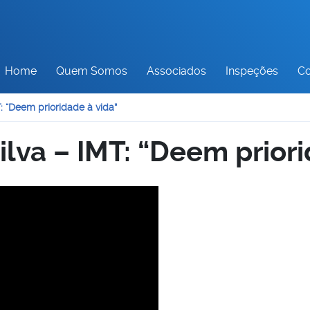
Home
Quem Somos
Associados
Inspeções
Co
: “Deem prioridade à vida”
lva – IMT: “Deem priori