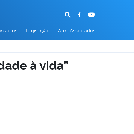
ntactos
Legislação
Área Associados
dade à vida”