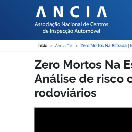
Início
>
Ancia TV
>
Zero Mortos Na Estrada | 
Zero Mortos Na E
Análise de risco
rodoviários