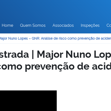
Home
Quem Somos
Associados
Inspeções
Co
Major Nuno Lopes – GNR: Análise de risco como prevenção de aciden
strada | Major Nuno Lo
 como prevenção de aci