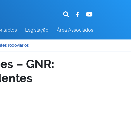
ntactos
Legislação
Área Associados
tes rodoviários
pes – GNR:
dentes