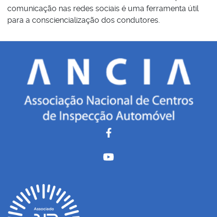
comunicação nas redes sociais é uma ferramenta útil
para a consciencialização dos condutores.