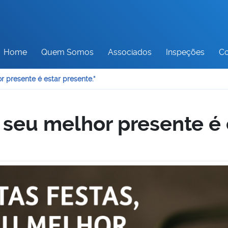
Home
Quem Somos
Associados
Inspeções
Co
r presente é estar presente.”
 seu melhor presente é 