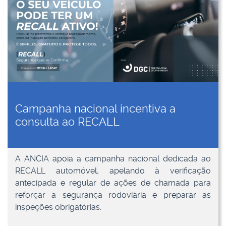
Campanha nacional incentiva a
consulta ao RECALL
A ANCIA apoia a campanha nacional dedicada ao
RECALL automóvel, apelando à verificação
antecipada e regular de ações de chamada para
reforçar a segurança rodoviária e preparar as
inspeções obrigatórias.