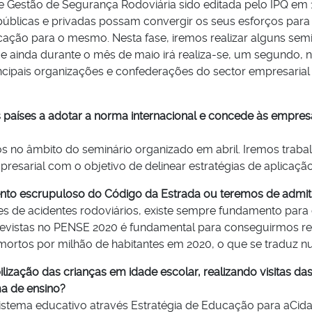
e Gestão de Segurança Rodoviária sido editada pelo IPQ em
públicas e privadas possam convergir os seus esforços para
cação para o mesmo. Nesta fase, iremos realizar alguns sem
a e ainda durante o mês de maio irá realiza-se, um segundo, 
incipais organizações e confederações do sector empresarial 
 países a adotar a norma internacional e concede às empres
 no âmbito do seminário organizado em abril. Iremos trabal
esarial com o objetivo de delinear estratégias de aplicaçã
ento escrupuloso do Código da Estrada ou teremos de admit
ntes de acidentes rodoviários, existe sempre fundamento par
vistas no PENSE 2020 é fundamental para conseguirmos reto
1 mortos por milhão de habitantes em 2020, o que se traduz
ilização das crianças em idade escolar, realizando visitas d
ma de ensino?
sistema educativo através Estratégia de Educação para aCida