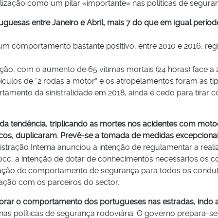
ização como um pilar «importante» nas políticas de seguran
uesas entre Janeiro e Abril, mais 7 do que em igual período
e um comportamento bastante positivo, entre 2010 e 2016, re
ção, com o aumento de 65 vítimas mortais (24 horas) face a
ículos de “2 rodas a motor” e os atropelamentos foram as ti
tamento da sinistralidade em 2018, ainda é cedo para tira
a tendência, triplicando as mortes nos acidentes com motoc
cos, duplicaram. Prevê-se a tomada de medidas excepciona
nistração Interna anunciou a intenção de regulamentar a real
c, a intenção de dotar de conhecimentos necessários os con
zação de comportamento de segurança para todos os conduto
ação com os parceiros do sector.
orar o comportamento dos portugueses nas estradas, indo 
 nas políticas de segurança rodoviária. O governo prepara-s