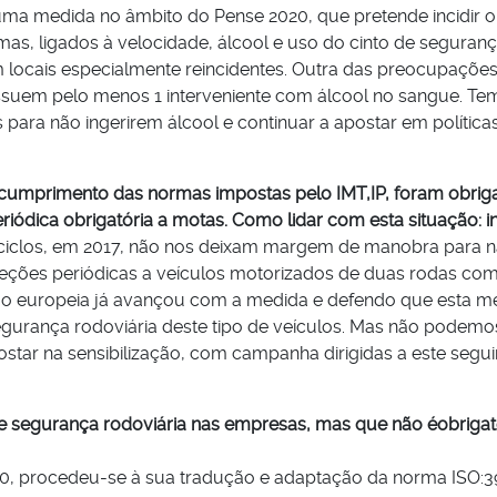
 uma medida no âmbito do Pense 2020, que pretende incidir o 
timas, ligados à velocidade, álcool e uso do cinto de segura
m locais especialmente reincidentes. Outra das preocupaçõe
ssuem pelo menos 1 interveniente com álcool no sangue. Te
ara não ingerirem álcool e continuar a apostar em política
o cumprimento das normas impostas pelo IMT,IP, foram obrig
iódica obrigatória a motas. Como lidar com esta situação: i
ciclos, em 2017, não nos deixam margem de manobra para nã
eções periódicas a veículos motorizados de duas rodas com
ião europeia já avançou com a medida e defendo que esta me
egurança rodoviária deste tipo de veículos. Mas não podemos
star na sensibilização, com campanha dirigidas a este seg
e segurança rodoviária nas empresas, mas que não éobrigat
procedeu-se à sua tradução e adaptação da norma ISO:3900