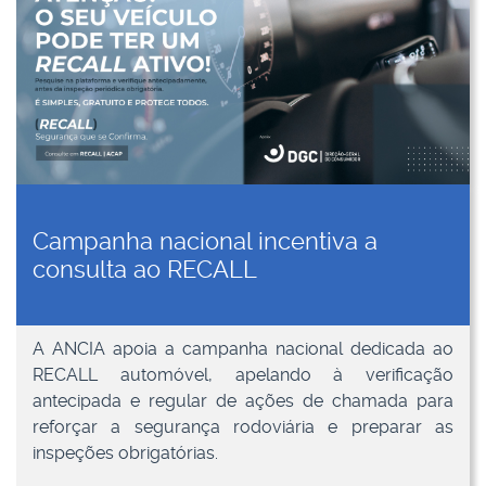
Campanha nacional incentiva a
consulta ao RECALL
A ANCIA apoia a campanha nacional dedicada ao
RECALL automóvel, apelando à verificação
antecipada e regular de ações de chamada para
reforçar a segurança rodoviária e preparar as
inspeções obrigatórias.