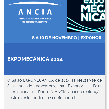
EXPOMECÂNICA 2024
O Salão EXPOMECÂNICA de 2024 irá realizar-se de
8 a 10 de novembro, na Exponor – Feira
Internacional do Porto. A ANCIA apoia a realização
deste evento, podendo ser efetuado […]