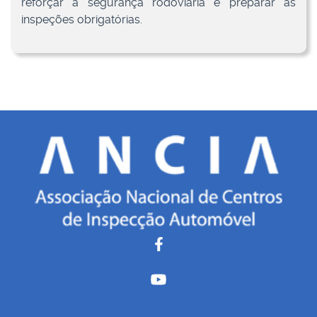
reforçar a segurança rodoviária e preparar as
inspeções obrigatórias.