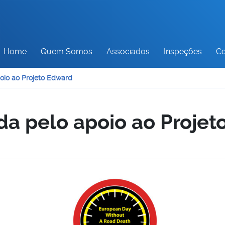
Home
Quem Somos
Associados
Inspeções
Co
oio ao Projeto Edward
a pelo apoio ao Projet