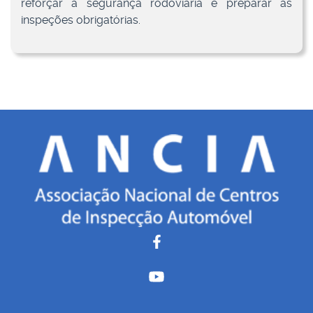
reforçar a segurança rodoviária e preparar as
inspeções obrigatórias.