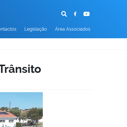
ntactos
Legislação
Área Associados
Trânsito