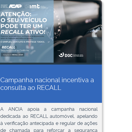
Campanha nacional incentiva a
consulta ao RECALL
A ANCIA apoia a campanha nacional
dedicada ao RECALL automóvel, apelando
à verificação antecipada e regular de ações
de chamada para reforçar a segurança